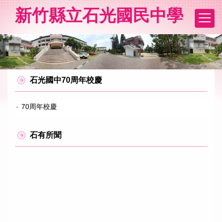
跳
新竹縣立石光國民中學
到
主
要
內
容
區
石光國中70周年校慶
70周年校慶
石有所聞